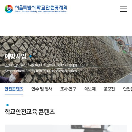
예방사업
소중한 교육 일상, “서울특별시학교안전공제회”가 함께합니다.
Seoul School Safety and insurance Association
안전콘텐츠
연수 및 행사
조사·연구
예보제
공모전
안전
학교안전교육 콘텐츠