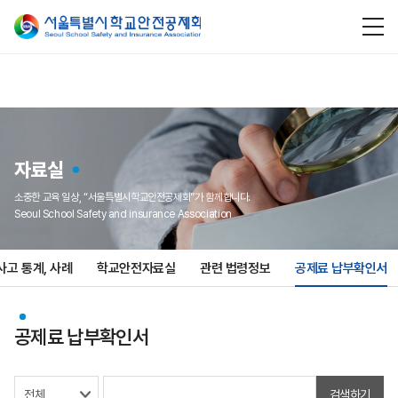
자료실
소중한 교육 일상, “서울특별시학교안전공제회”가 함께합니다.
Seoul School Safety and insurance Association
고 통계, 사례
학교안전자료실
관련 법령정보
공제료 납부확인서
공제료 납부확인서
검색하기